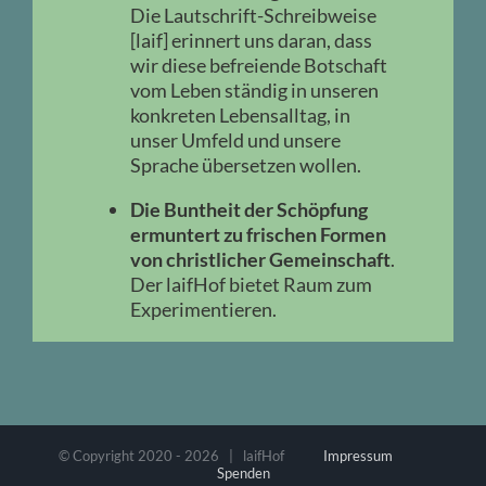
D
ie Lautschrift-Schreibweise
[laif] erinnert uns daran, dass
wir diese befreiende Botschaft
vom Leben ständig in unseren
konkreten Lebensalltag, in
unser Umfeld und unsere
Sprache übersetzen wollen.
Die Buntheit der Schöpfung
ermuntert zu frischen Formen
von christlicher Gemeinschaft
.
Der laifHof bietet Raum zum
Experimentieren.
© Copyright 2020 -
2026 | laifHof
Impressum
Spenden