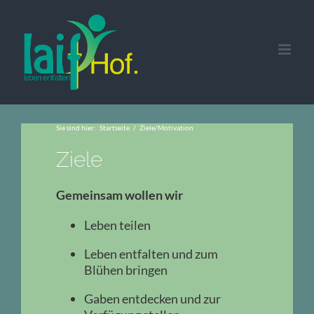
Zum
Inhalt
springen
Sie sind hier
:
Startseite
/
Ziele/Motivation
Ziele
Gemeinsam wollen wir
Leben
teilen
Leben entfalten und zum
Blühen bringen
Gaben entdecken und zur