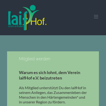
Zum
Inhalt
springen
Mitglied werden
Warum es sich lohnt, dem Verein
laifHof e.V. beizutreten
Als Mitglied unterstützt Du den laifHof in
seinem Anliegen, das Zusammenleben der
Menschen in den Härtengemeinden* und
in unserer Region zu fördern.