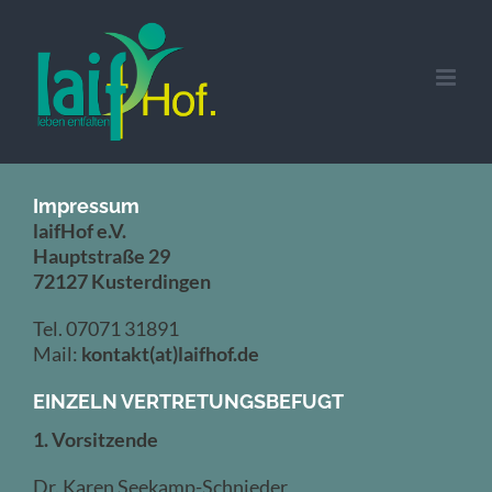
Zum
Inhalt
springen
Impressum
laifHof e.V.
Hauptstraße 29
72127 Kusterdingen
Tel. 07071 31891
Mail:
kontakt(at)laifhof.de
EINZELN VERTRETUNGSBEFUGT
1. Vorsitzende
Dr. Karen Seekamp-Schnieder