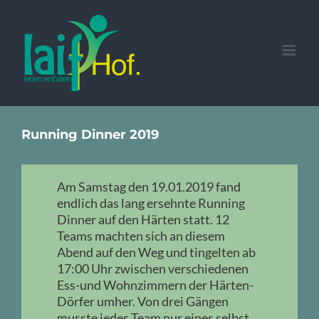
Zum
Inhalt
springen
Running Dinner 2019
Am Samstag den 19.01.2019 fand
endlich das lang ersehnte Running
Dinner auf den Härten statt. 12
Teams machten sich an diesem
Abend auf den Weg und tingelten ab
17:00 Uhr zwischen verschiedenen
Ess-und Wohnzimmern der Härten-
Dörfer umher. Von drei Gängen
musste jedes Team nur eines selbst