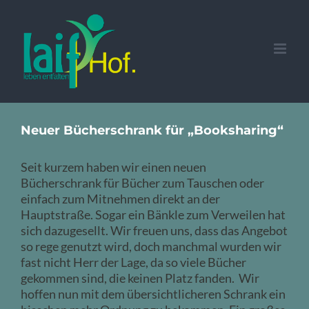
Zum
Inhalt
springen
Neuer Bücherschrank für „Booksharing“
Seit kurzem haben wir einen neuen
Bücherschrank für Bücher zum Tauschen oder
einfach zum Mitnehmen direkt an der
Hauptstraße. Sogar ein Bänkle zum Verweilen hat
sich dazugesellt. Wir freuen uns, dass das Angebot
so rege genutzt wird, doch manchmal wurden wir
fast nicht Herr der Lage, da so viele Bücher
gekommen sind, die keinen Platz fanden. Wir
hoffen nun mit dem übersichtlicheren Schrank ein